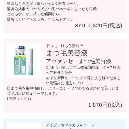
速落ちとろみゲル液×たっぷり密着コーム。
液含み抜群のコームでまつ毛一本一本にしっかり付着。
とろみゲルが、塗った瞬間から
落ちにくいマスカラも、するんとオフ。
8ｍL 1,320円(税込)
まつ毛・目もと美容液
まつ毛美容液
アヴァンセ まつ毛美容液
新!まつ毛美容
ダブル培養細胞エキス+７種の
ヘアセラム配合。
メイク摩擦やエイジング等による様々な自ま
つ毛悩みに浸透アプローチ。
自まつ毛を集中補修し、ハリ・コシ・ツヤのある
健康的な美しいま
つ毛環境に整えキープします。
( 容量：6.5ml)
1,870円(税込)
アイブロウマスカラ＆コート