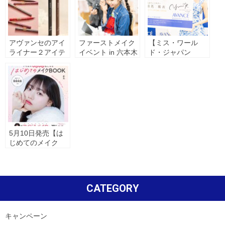
アヴァンセのアイ
ファーストメイク
【ミス・ワール
ライナー２アイテ
イベント in 六本木
ド・ジャパン
ムが「LIPSベスト
2025】グランプリ
コスメ2025 下半期
「川名 祐衣」さん
こだわりアワー
アヴァンセ ブラン
ド」受賞
ドアンバサダーに
就任
5月10日発売【は
じめてのメイク
BOOK】にアヴァ
ンセアイテムが掲
載されました。
CATEGORY
キャンペーン