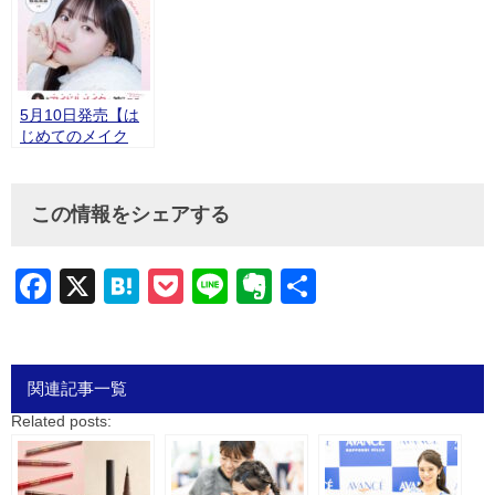
ド」受賞
ドアンバサダーに
就任
5月10日発売【は
じめてのメイク
BOOK】にアヴァ
ンセアイテムが掲
載されました。
この情報をシェアする
Facebook
X
Hatena
Pocket
Line
Evernote
共
有
関連記事一覧
Related posts: