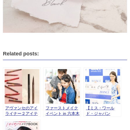
Related posts:
アヴァンセのアイ
ファーストメイク
【ミス・ワール
ライナー２アイテ
イベント in 六本木
ド・ジャパン
ムが「LIPSベスト
2025】グランプリ
コスメ2025 下半期
「川名 祐衣」さん
こだわりアワー
アヴァンセ ブラン