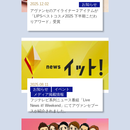
2025.12.02
お知らせ
アヴァンセのアイライナー２アイテムが
「LIPSベストコスメ2025 下半期こだわ
りアワード」受賞
2025.08.11
お知らせ
イベント
メディア掲載情報
フジテレビ系列ニュース番組「Live
News it! Weekend」にてアヴァンセブー
スが紹介されました。