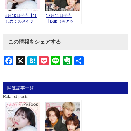
5月10日発売【は
12月11日発売
じめてのメイク
【Bup（美アッ
BOOK】にアヴァ
プ） 1月号】にア
ンセアイテムが掲
ヴァンセ デジール
載されました。
ハイブリッドコン
この情報をシェアする
シーラー が掲載さ
れました。
Facebook
X
Hatena
Pocket
Line
Evernote
共
有
関連記事一覧
Related posts: