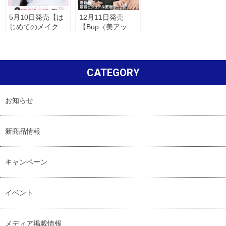
5月10日発売【は
12月11日発売
じめてのメイク
【Bup（美アッ
BOOK】にアヴァ
プ） 1月号】にア
ンセアイテムが掲
ヴァンセ デジール
載されました。
ハイブリッドコン
シーラー が掲載さ
CATEGORY
れました。
お知らせ
新商品情報
キャンペーン
イベント
メディア掲載情報