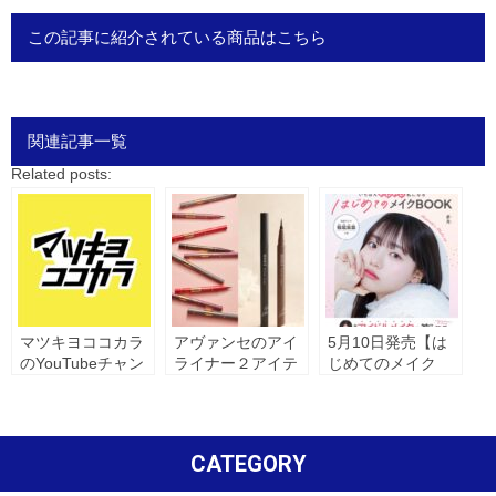
この記事に紹介されている商品はこちら
関連記事一覧
Related posts:
マツキヨココカラ
アヴァンセのアイ
5月10日発売【は
のYouTubeチャン
ライナー２アイテ
じめてのメイク
ネルに「ラッシュ
ムが「LIPSベスト
BOOK】にアヴァ
セラムEX」が掲載
コスメ2025 下半期
ンセアイテムが掲
されました。
こだわりアワー
載されました。
ド」受賞
CATEGORY