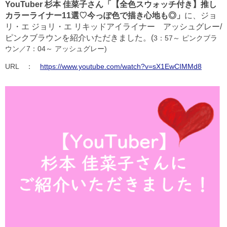
YouTuber 杉本 佳菜子さん「【全色スウォッチ付き】推し
カラーライナー
11
選♡
今っぽ色で描き心地も◎」
に、ジョ
リ・エ ジョリ・エ リキッドアイライナー アッシュグレー/
ピンクブラウンを紹介いただきました。(
3：57～ ピンクブラ
ウン／7：04～ アッシュグレー)
URL ：
https://www.youtube.com/watch?v=sX1EwCIMMd8