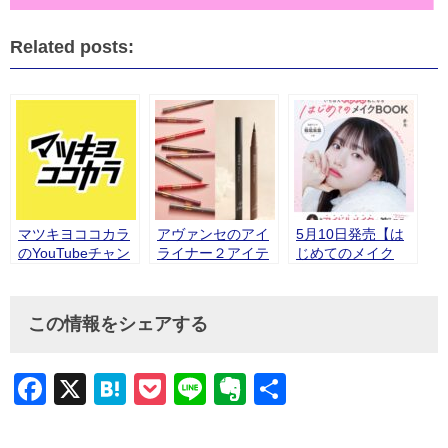
Related posts:
マツキヨココカラ
アヴァンセのアイ
5月10日発売【は
のYouTubeチャン
ライナー２アイテ
じめてのメイク
ネルに「ラッシュ
ムが「LIPSベスト
BOOK】にアヴァ
セラムEX」が掲載
コスメ2025 下半期
ンセアイテムが掲
されました。
こだわりアワー
載されました。
この情報をシェアする
ド」受賞
Facebook
X
Hatena
Pocket
Line
Evernote
共
有