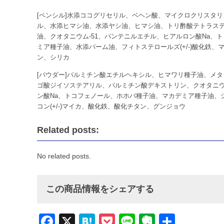
[ペンシル]水添ココグリセリル、ベヘン酸、マイクロクリスタ
ル、水添ヒマシ油、水添ヤシ油、ヒマシ油、トリ酢酸テトラス
油、クオタニウム-51、パンテニルエチル、ヒアルロン酸Na、
ミア種子油、水添バーム油、フィトステロールズ(+/-)酸化鉄
ン、シリカ
[パウダー]パルミチン酸エチルヘキシル、ヒマワリ種子油、メ
ゴ酸ジイソステアリル、パルミチン酸デキストリン、クオタニウ
ン酸Na、トコフェノール、ホホバ種子油、マカデミア種子油、
コン(+/-)マイカ、酸化鉄、酸化チタン、グンジョウ
Related posts:
No related posts.
この商品情報をシェアする
Facebook
X
Hatena
Pocket
Line
Evernote
共